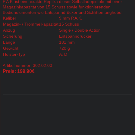
P.A.K. ist eine exakte Replika dieser Selbstladepistole mit einer
Magazinkapazität von 15 Schuss sowie funktionierenden
Bedienelementen wie Entspanndrücker und Schlittenfanghebel.
Kaliber
9 mm P.A.K.
Magazin- / Trommelkapazität
15 Schuss
Abzug
Single / Double Action
Sicherung
Entspanndrücker
Länge
181 mm
Gewicht
720 g
Holster-Typ
A, D
Artikelnummer: 302.02.00
Preis: 199,90€