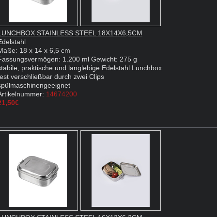
LUNCHBOX STAINLESS STEEL 18X14X6,5CM
Edelstahl
Maße: 18 x 14 x 6,5 cm
Fassungsvermögen: 1.200 ml Gewicht: 275 g
stabile, praktische und langlebige Edelstahl Lunchbox
fest verschließbar durch zwei Clips
spülmaschinengeeignet
Artikelnummer:
14674200
21,50€