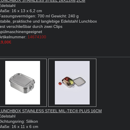
LUNCHBOX STAINLESS STEEL 16X13X6,2CM
Edelstahl
Maße: 16 x 13 x 6,2 cm
Fassungsvermögen: 700 ml Gewicht: 240 g
stabile, praktische und langlebige Edelstahl Lunchbox
fest verschließbar durch zwei Clips
spülmaschinengeeignet
Artikelnummer:
14674100
19,00€
LUNCHBOX STAINLESS STEEL MIL-TEC® PLUS 16CM
Edelstahl
Dichtungsring: Silikon
Maße: 16 x 11 x 6 cm