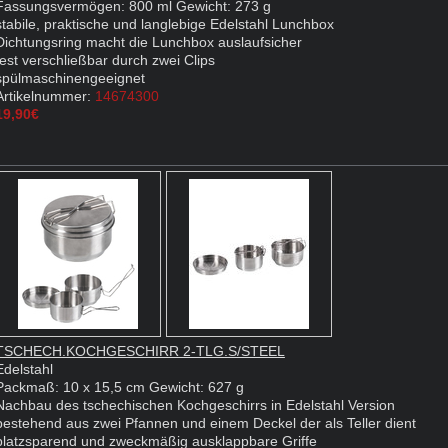
Fassungsvermögen: 800 ml Gewicht: 273 g
stabile, praktische und langlebige Edelstahl Lunchbox
Dichtungsring macht die Lunchbox auslaufsicher
fest verschließbar durch zwei Clips
spülmaschinengeeignet
Artikelnummer:
14674300
19,90€
TSCHECH.KOCHGESCHIRR 2-TLG.S/STEEL
Edelstahl
Packmaß: 10 x 15,5 cm Gewicht: 627 g
Nachbau des tschechischen Kochgeschirrs in Edelstahl Version
bestehend aus zwei Pfannen und einem Deckel der als Teller dient
platzsparend und zweckmäßig ausklappbare Griffe