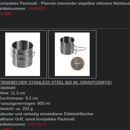
kompaktes Packmaß - Pfannen ineinander stapelbar inklusive Netzbeut
Artikelnummer:
14664800
21,90€
TRINKBECHER STAINLESS STEEL 800 ML (DRAHTGRIFFE)
Edelstahl
Höhe: 11,3 cm
Durchmesser: 9,2 cm
Fassungsvermögen: 800 ml
Gewicht: ca. 202 g
robuster und vielseitig einsetzbarer Edelstahlbecher
faltbarer Griff, somit kompaktes Packmaß
Artikelnummer:
14602800
13,00€